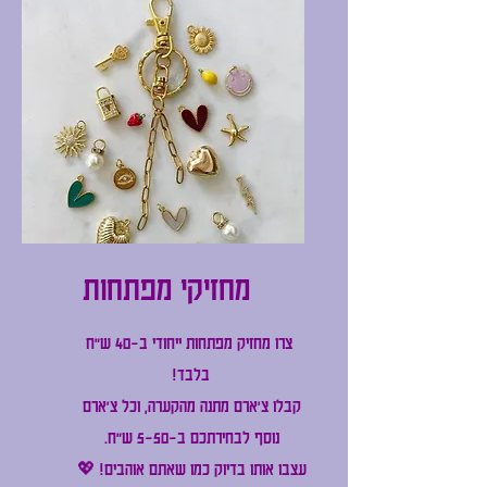
מחזיקי מפתחות
צרו מחזיק מפתחות ייחודי ב-40 ש"ח
בלבד!
קבלו צ'ארם מתנה מהקערה, וכל צ'ארם
נוסף לבחירתכם ב-5-50 ש"ח.
עצבו אותו בדיוק כמו שאתם אוהבים! 💖​