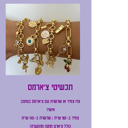
תכשיטי צ'ארמס
צרו צמיד או שרשרת עם צ'ארמס בעיצוב
אישי!
צמיד ב-90 ש"ח | שרשרת ב-110 ש"ח
כולל צ'ארם מתנה מהקערה!