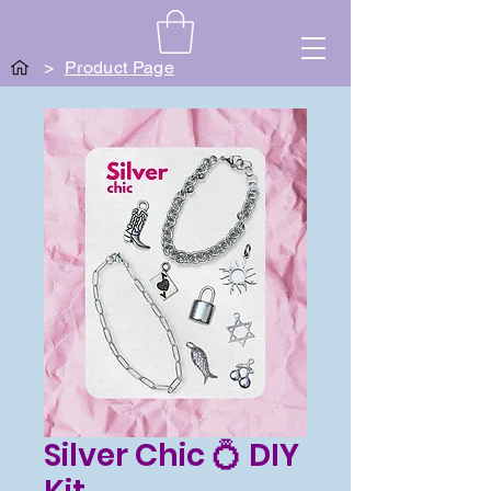
>
Product Page
Silver Chic 💍 DIY