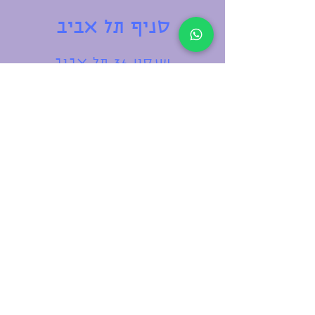
2 פליירים
סניף תל אביב
חישוקים לחיבור
7 צ׳ארמים כסופים משתנים
קופסאת תכשיטים
שנקין 36 תל אביב
מגש עבודה
סרטון הדרכה
שעות פתיחה:
עכשיו במצע מיוחד!
ראשון: 12:00-18:00
2 ערכות ב222 ש״ח
שני: 12:00-20:00
התכשיט אינו עמיד במים
שלישי-חמישי: 12:00-22:00
יש אחריות של חצי שנה לבוא להחליף
שישי-שבת: 10:00-16:00
צארמים
צרו קשר
054-2400982
Eliata@charmetlv.com