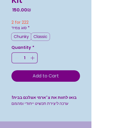
Kit
Price
‏150.00 ‏₪
2 for 222
*
סוג צמיד
Chunky
Classic
Quantity
*
Add to Cart
בואו לחוות את צ׳ארמי אצלכם בבית!
ערכה ליצירת תכשיט ייחודי ומהמם
כל ערכה כוללת:
צמיד כסוף אורך 18 ס״מ עשוי מפלדת על
חלד