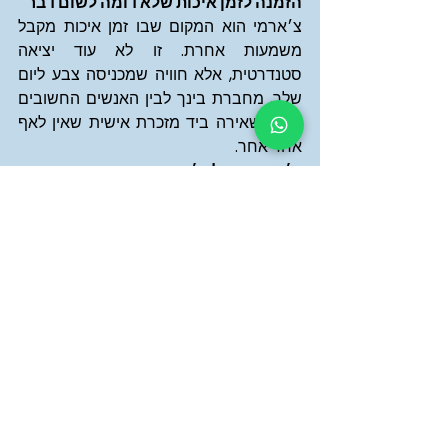
הזמנה לזמן איכות שלא דומה לשום דבר
צ׳ארמי הוא המקום שבו זמן איכות מקבל 
משמעות אחרת. זו לא עוד יציאה 
סטנדרטית, אלא חוויה שמכניסה צבע ליום 
שלך, מחברת בינך לבין האנשים החשובים 
לך, ומשאירה ביד מזכרת אישית שאין לאף 
אחד אחר.
צ׳ארמי - כל צ׳ארם הוא סיפור, והסיפור 
שלכם מתחיל כאן.
שינקין 36, תל אביב - החנות הכחולה.
שעות פתיחה: ראשון: 12:00-18:00, שני: 
12:00-20:00, שלישי-חמישי: 12:00-22:00, 
שישי ושבת: 10:00-16:00
טלפון להזמנות: 054-2400982
מייל: 
Eliata@charmetlv.com
עקבו אחרינו ב
אינסטגרם
, 
טיקטוק
 ו
פינטרסט