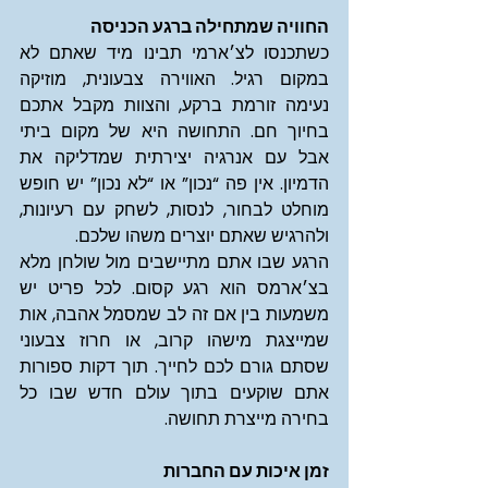
החוויה שמתחילה ברגע הכניסה
כשתכנסו לצ׳ארמי תבינו מיד שאתם לא 
במקום רגיל. האווירה צבעונית, מוזיקה 
נעימה זורמת ברקע, והצוות מקבל אתכם 
בחיוך חם. התחושה היא של מקום ביתי 
אבל עם אנרגיה יצירתית שמדליקה את 
הדמיון. אין פה “נכון” או “לא נכון” יש חופש 
מוחלט לבחור, לנסות, לשחק עם רעיונות, 
ולהרגיש שאתם יוצרים משהו שלכם.
הרגע שבו אתם מתיישבים מול שולחן מלא 
בצ׳ארמס הוא רגע קסום. לכל פריט יש 
משמעות בין אם זה לב שמסמל אהבה, אות 
שמייצגת מישהו קרוב, או חרוז צבעוני 
שסתם גורם לכם לחייך. תוך דקות ספורות 
אתם שוקעים בתוך עולם חדש שבו כל 
בחירה מייצרת תחושה.
זמן איכות עם החברות